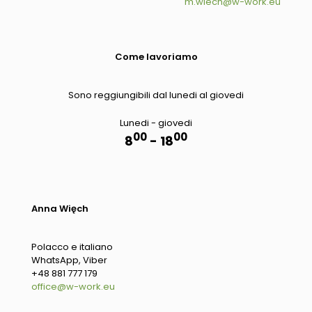
m.wiech@w-work.eu
Come lavoriamo
Sono reggiungibili dal lunedi al giovedi
Lunedi - giovedi
00
00
8
- 18
Anna Więch
Polacco e italiano
WhatsApp, Viber
+48 881 777 179
office@w-work.eu