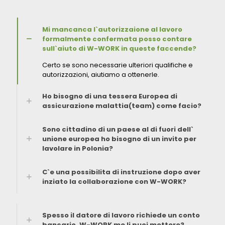
Mi mancanca l`autorizzaione al lavoro
formalmente confermata posso contare
sull`aiuto di W-WORK in queste faccende?
Certo se sono necessarie ulteriori qualifiche e
autorizzazioni, aiutiamo a ottenerle.
Ho bisogno di una tessera Europea di
assicurazione malattia(team) come facio?
Sono cittadino di un paese al di fuori dell`
unione europea ho bisogno di un invito per
lavolare in Polonia?
C`e una possibilita di instruzione dopo aver
inziato la collaborazione con W-WORK?
Spesso il datore di lavoro richiede un conto
bancario. W-WORK me li puoi mettere?