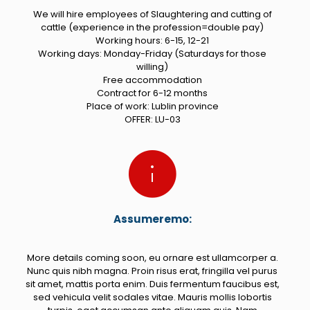
We will hire employees of Slaughtering and cutting of
cattle (experience in the profession=double pay)
Working hours: 6-15, 12-21
Working days: Monday-Friday (Saturdays for those
willing)
Free accommodation
Contract for 6-12 months
Place of work: Lublin province
OFFER: LU-03
Assumeremo:
More details coming soon, eu ornare est ullamcorper a.
Nunc quis nibh magna. Proin risus erat, fringilla vel purus
sit amet, mattis porta enim. Duis fermentum faucibus est,
sed vehicula velit sodales vitae. Mauris mollis lobortis